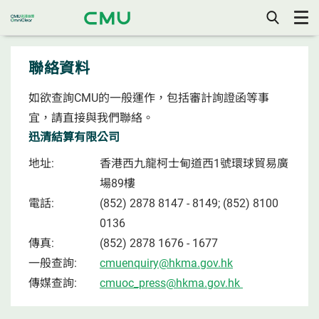
打
開/
關
聯絡資料
閉
手
機
目
如欲查詢CMU的一般運作，包括審計詢證函等事
錄
宜，請直接與我們聯絡。
迅清結算有限公司
地址:
香港西九龍柯士甸道西1號環球貿易廣
場89樓
電話:
(852) 2878 8147 - 8149; (852) 8100
0136
傳真:
(852) 2878 1676 - 1677
一般查詢:
cmuenquiry@hkma.gov.hk
傳媒查詢:
cmuoc_press@hkma.gov.hk ​​​​​​