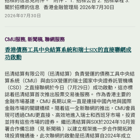
招標的信息見附件。   附件： 1.  招標公告 2.  招標章程 3.  
關於招標的信息   香港金融管理局 2026年7月30日  
2026年07月30日
CMU服務, 新聞稿, 聯網服務
香港債務工具中央結算系統和瑞士SIX的直接聯網成
功啟動
迅清結算有限公司（迅清結算）負責營運的債務工具中央結
算系統（CMU）與由SIX營運的瑞士國家中央證券託管機構
（CSD）之直接聯網於今日（7月29日）成功啟動，這亦標
誌着迅清結算首次推出股票交易後服務。 作為香港主要的
金融市場基建，CMU 長期以來一直是連接中國內地與國際
金融市場的關鍵橋樑。隨着這一全新聯網的推出，CMU會員
現可透過CMU更直接、高效地進入瑞士和西班牙市場，投資
並持有這些市場的證券。 繼迅清結算與SIX於2024年10月簽
署合作備忘錄（見 新聞稿 ）以建立框架進一步合作開拓跨
境投資機遇後，此次聯網的啟動是迅清結算自2024年成立