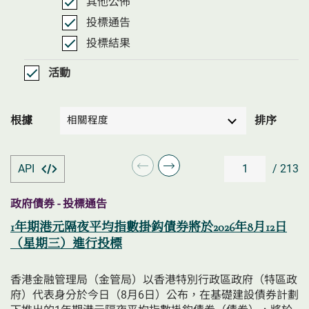
其他公佈
投標通告
投標結果
活動
搜
根據
排序
相關程度
尋
結
果
API
/ 213
上
下
一
一
頁/previous
頁/next
政府債券 - 投標通告
page
page
1年期港元隔夜平均指數掛鈎債券將於2026年8月12日
（星期三）進行投標
香港金融管理局（金管局）以香港特別行政區政府（特區政
府）代表身分於今日（8月6日）公布，在基礎建設債券計劃