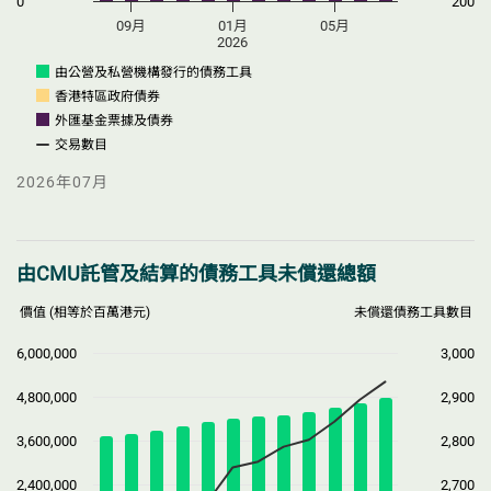
0
200
09月
01月
05月
2026
由公營及私營機構發行的債務工具
香港特區政府債券
外匯基金票據及債券
交易數目
2026年07月
選擇以下圖表選項
選擇以下圖表選項
由CMU託管及結算的債務工具未償還總額
價值 (相等於百萬港元)
未償還債務工具數目
6,000,000
3,000
4,800,000
2,900
3,600,000
2,800
2,400,000
2,700