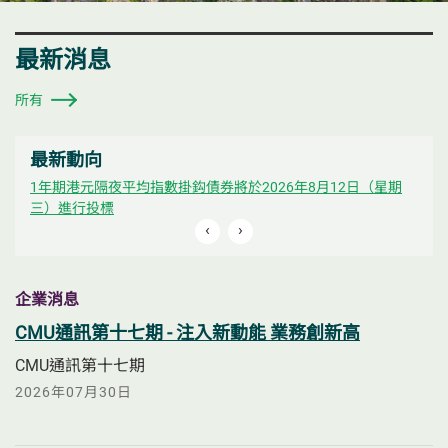
最新消息
所有
最新動向
三）
1年期港元隔夜平均指數掛鈎債券將於2026年8月12日（星期
5年
三）進行投標
過重
上一則新聞
下一則新聞
‹
›
企業消息
CMU通訊第十七期 - 注入新動能 業務創新高
CMU通訊第十七期
2026年07月30日