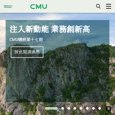
香
你
打
開/
可
關
以
閉
使
手
注入新動能 業務創新高
港
機
用
目
鍵
錄
盤
CMU通訊第十七期
金
上
的
左
按此閲讀通訊
右
融
鍵
控
制
管
方
向
理
局
1
2
3
4
5
6
7
8
${p