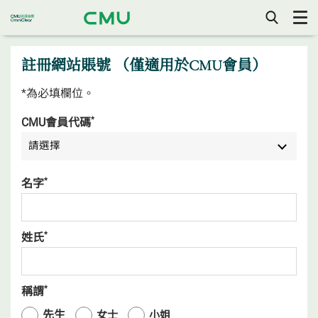
打
開/
關
註冊網站賬號 （僅適用於CMU會員）
閉
手
機
目
*為必填欄位。
錄
*
CMU會員代碼
請選擇
*
名字
*
姓氏
*
稱謂
稱
先生
女士
小姐
謂