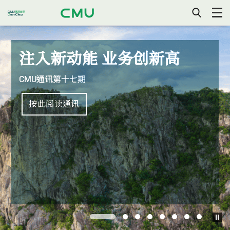
香
你
打
开/
可
关
以
闭
使
手
注入新动能 业务创新高
港
机
用
目
键
录
盘
CMU通讯第十七期
金
上
的
左
按此阅读通讯
右
融
键
控
制
管
方
向
理
局
1
2
3
4
5
6
7
8
${p