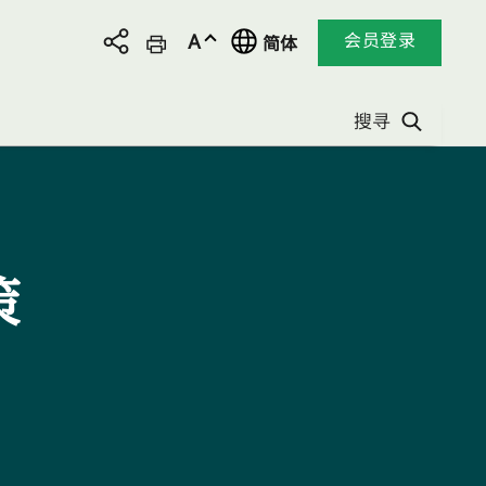
于
更
更
会员登录
A
简体
社
改
改
交
本
本
平
网
网
搜寻
台
页
页
分
语
字
享
言,
体
本
大
网
小:
页
策
语
言
现
正
为
简
体
中