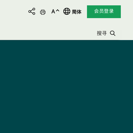
于
更
更
会员登录
A
简体
社
改
改
交
本
本
平
网
网
搜寻
台
页
页
分
语
字
享
言,
体
本
大
网
小:
页
语
言
现
正
为
简
体
中